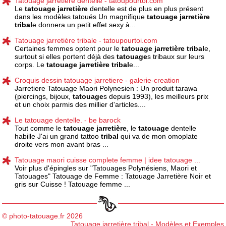
Tatouage jarretière dentelle - tatoupourtoi.com
Le
tatouage
jarretière
dentelle est de plus en plus présent
dans les modèles tatoués Un magnifique
tatouage
jarretière
tribal
e donnera un petit effet sexy à...
Tatouage jarretière tribale - tatoupourtoi.com
Certaines femmes optent pour le
tatouage
jarretière
tribal
e,
surtout si elles portent déjà des
tatouage
s tribaux sur leurs
corps. Le
tatouage
jarretière
tribal
e...
Croquis dessin tatouage jarretiere - galerie-creation
Jarretiere Tatouage Maori Polynesien : Un produit tarawa
(piercings, bijoux,
tatouage
s depuis 1993), les meilleurs prix
et un choix parmis des millier d'articles....
Le tatouage dentelle. - be barock
Tout comme le
tatouage
jarretière
, le
tatouage
dentelle
habille J'ai un grand tattoo
tribal
qui va de mon omoplate
droite vers mon avant bras ...
Tatouage maori cuisse complete femme | idee tatouage ...
Voir plus d'épingles sur "Tatouages Polynésiens, Maori et
Tatouages" Tatouage de Femme : Tatouage Jarretière Noir et
gris sur Cuisse ! Tatouage femme ...
© photo-tatouage.fr 2026
Tatouage jarretière tribal - Modèles et Exemples