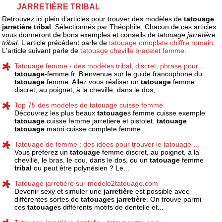
JARRETIÈRE TRIBAL
Retrouvez ici plein d'articles pour trouver des modèles de
tatouage
jarretière tribal
. Sélectionnés par Théophile, Chacun de ces articles
vous donneront de bons exemples et conseils de
tatouage jarretière
tribal
. L'article précédent parle de
tatouage omoplate chiffre romain
.
L'article suivant parle de
tatouage cheville bracelet femme
.
Tatouage femme - des modèles tribal, discret, phrase pour ...
tatouage
-femme.fr. Bienvenue sur le guide francophone du
tatouage
femme. Allez vous réaliser un
tatouage
femme
discret, au poignet, à la cheville, dans le dos,...
Top 75 des modèles de tatouage cuisse femme
Découvrez les plus beaux
tatouage
s femme cuisse exemple
tatouage
cuisse femme jarretiere et pistolet.
tatouage
tatouage
maori cuisse complete femme....
Tatouage de femme : des idées pour trouver le tatouage ...
Vous préférez un
tatouage
femme discret, au poignet, à la
cheville, le bras, le cou, dans le dos, ou un
tatouage
femme
tribal
ou peut être polynésien ? Le...
Tatouage jarretière sur modele2tatouage.com
Devenir sexy et simuler une
jarretière
est possible avec
différentes sortes de
tatouage
s
jarretière
. On trouve parmi
ces
tatouage
s différents motifs de dentelle et...