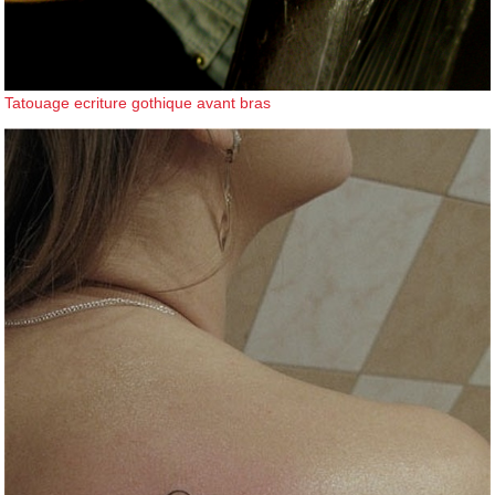
Tatouage ecriture gothique avant bras